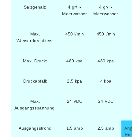
Salzgehalt:
4 gr/l -
4 gr/l -
Meerwasser
Meerwasser
Max.
450 l/min
450 l/min
Wasserdurchfluss:
Max. Druck:
480 kpa
480 kpa
Druckabfall:
2,5 kpa
4 kpa
Max.
24 VDC
24 VDC
Ausgangsspannung:
Angab
Ausgangsstrom:
1,5 amp
2,5 amp
Herst