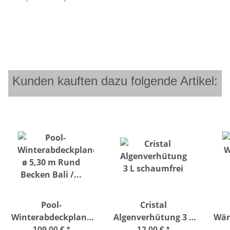
Kunden kauften dazu folgende Artikel:
Pool-
Cristal
Winterabdeckplane
Algenverhütung 3 L
Wär
ø 5,30 m Rund
schaumfrei
109,00 €
*
12,00 €
*