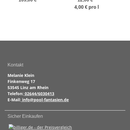
Becken Bali /
Ko
4,00 € pro l
Sumatra
Kontakt
Melanie Klein
Finkenweg 17
53545 Linz am Rhein
Telefon:
02644/6030413
E-Mail:
info@pool-fantasien.de
Sicher Einkaufen