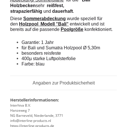
Holzbecken
sehr
reißfest,
strapazierfähig
und
dauerhaft
.
Diese
Sommerabdeckung
wurde speziell für
den
Holzpool Modell “Bali“
entwickelt und ist
bereits auf die passende
Poolgröße
konfektioniert.
Garantie: 1 Jahr
für Bali und Sumatra Holzpool Ø 5,30m
besonders reisfeste
400µ starke Luftpolsterfolie
Farbe: blau
Angaben zur Produktsicherheit
Herstellerinformationen:
Interhiva B.V.
Hanzeweg 7
NG Barneveld, Niederlande, 3771
info@interline-products.nl
https://interline-products.de