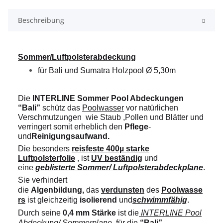
Beschreibung
Sommer/Luftpolsterabdeckung
für Bali und Sumatra Holzpool Ø 5,30m
Die
INTERLINE Sommer Pool Abdeckungen
“Bali”
schütz das
Poolwasser
vor natürlichen
Verschmutzungen wie Staub ,Pollen und Blätter und
verringert somit erheblich den
Pflege
-
und
Reinigungsaufwand.
Die besonders
reisfeste 400µ starke
Luftpolsterfolie
, ist
UV beständig
und
eine
geblisterte Sommer/ Luftpolsterabdeckplane
.
Sie
verhindert
die
Algenbildung,
das
verdunsten
des
Poolwasse
rs
ist gleichzeitig
isolierend
und
schwimmfähig
.
Durch seine
0,4 mm Stärke
ist die
INTERLINE Pool
Abdeckung/ Sommerplane
für die
“Bali”