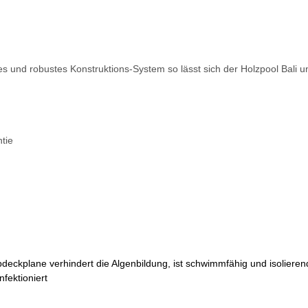
s und robustes Konstruktions-System so lässt sich der Holzpool Bali u
tie
bdeckplane verhindert die Algenbildung, ist schwimmfähig und isolier
nfektioniert