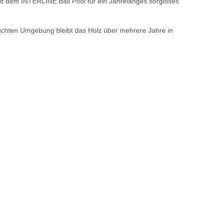
mit dem INTERLINE Bali Pool für ein Jahrelanges sorgloses
feuchten Umgebung bleibt das Holz über mehrere Jahre in