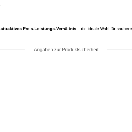
r
 attraktives Preis-Leistungs-Verhältnis
– die ideale Wahl für saube
Angaben zur Produktsicherheit
TIPS und TRICKS
TIPS und TRICKS
TIPS und TRICKS