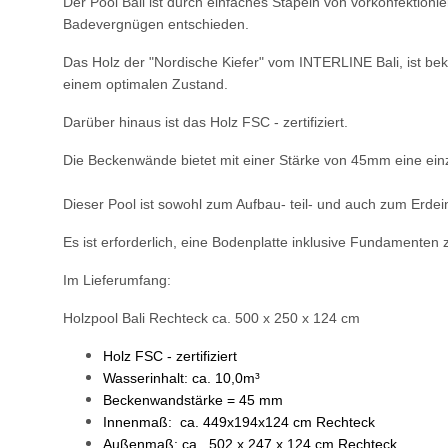
Der Pool Bali ist durch einfaches Stapeln von vorkonfektion
Badevergnügen entschieden.
Das Holz der "Nordische Kiefer" vom INTERLINE Bali, ist bek
einem optimalen Zustand.
Darüber hinaus ist das Holz FSC - zertifiziert.
Die Beckenwände bietet mit einer Stärke von 45mm eine einz
Dieser Pool ist sowohl zum Aufbau- teil- und auch zum Erde
Es ist erforderlich, eine Bodenplatte inklusive Fundamenten z
Im Lieferumfang:
Holzpool Bali Rechteck ca. 500 x 250 x 124 cm
Holz FSC - zertifiziert
Wasserinhalt: ca. 10,0m³
Beckenwandstärke = 45 mm
Innenmaß: ca. 449x194x124 cm Rechteck
Außenmaß: ca. 502 x 247 x 124 cm Rechteck