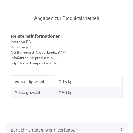
Angaben zur Produktsicherheit
Herstellerinformationen:
Interhiva B.V.
Hanzeweg 7
NG Barneveld, Niederlande, 3771
info@interline-products.nl
https://interline-products.de
Produkteigenschaft
Wert
0,15 kg
Versandgewicht:
0,50
kg
Artikelgewicht:
Benachrichtigen, wenn verfügbar