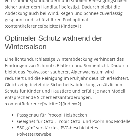
von Gummi-Spannbändern und stabilen Befestigungshaken
sicher unter dem Handlauf befestigt. Dadurch bleibt die
Abdeckung auch bei Wind, Regen und Schnee zuverlässig
gespannt und schützt Ihren Pool optimal.
:contentReference[oaicite:1]{index=1}
Optimaler Schutz während der
Wintersaison
Eine lichtundurchlässige Winterabdeckung verhindert das
Eindringen von Schmutz, Blättern und Sonnenlicht. Dadurch
bleibt das Poolwasser sauberer, Algenwachstum wird
reduziert und die Reinigung im Frühjahr deutlich erleichtert.
Gleichzeitig bietet die Sicherheitsabdeckung zusätzlichen
Schutz für Kinder und Haustiere und erfüllt je nach Modell
entsprechende Sicherheitsanforderungen.
:contentReference[oaicite:2]{index=2}
Passgenau für Procopi Holzbecken
Geeignet für Octo-, Tropic Octo- und Pool'n Box Modelle
580 g/m² verstärktes, PVC-beschichtetes
Polyestergewebe