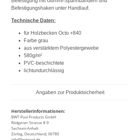
Befestigung mit Gummi-Spannbändern und
Befestigungshaken unter Handlauf.
Technische Daten:
für Holzbecken Octo +840
Farbe grau
aus verstärktem Polyestergewebe
580g/m²
PVC-beschichtete
lichtundurchlässig
Angaben zur Produktsicherheit
Herstellerinformationen:
BWT Pool Products GmbH
Rödgener Strasse 8-9
Sachsen-Anhalt
Zörbig, Deutschland, 06780
info@bwtpool.de