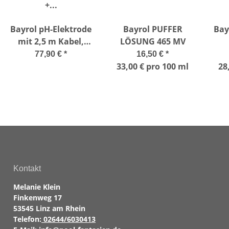
Bayrol pH-Elektrode
Bayrol PUFFER
Bay
mit 2,5 m Kabel,
LÖSUNG 465 MV
BNC, Chlor/pH +
77,90 €
*
16,50 €
*
Automatic Salt
33,00 € pro 100 ml
28
Kontakt
Melanie Klein
Finkenweg 17
53545 Linz am Rhein
Telefon:
02644/6030413