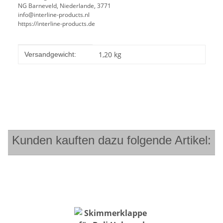
NG Barneveld, Niederlande, 3771
info@interline-products.nl
https://interline-products.de
Produkteigenschaft
Wert
1,20 kg
Versandgewicht:
Kunden kauften dazu folgende Artikel: