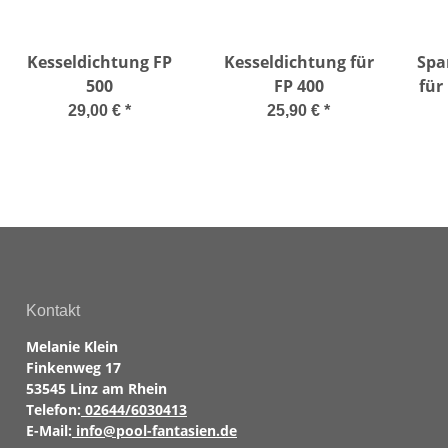
Kesseldichtung FP
Kesseldichtung für
Spa
500
FP 400
für
29,00 €
*
25,90 €
*
Kontakt
Melanie Klein
Finkenweg 17
53545 Linz am Rhein
Telefon:
02644/6030413
E-Mail:
info@pool-fantasien.de