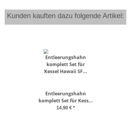
Kunden kauften dazu folgende Artikel:
Entleerungshahn
komplett Set für Kessel
Hawaii SF 400/500/600,
14,90 €
*
QS400/QS500/ QS600,