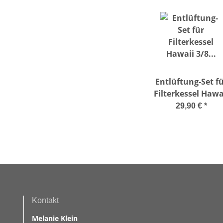
Entlüftung-Set f
Filterkessel Hawa
3/8'' inkl.
29,90 €
*
Manometer
Kontakt
Melanie Klein