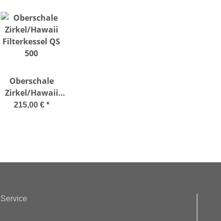
Oberschale
Zirkel/Hawaii
ilterkessel QS 500
215,00 €
*
Service