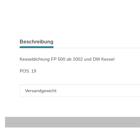
weitere Registerkarten anzeigen
Beschreibung
Kesseldichtung FP 500 ab 2002 und DW Kessel
POS. 19
Produkteigenschaft
Wert
Versandgewicht: