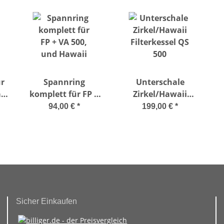
ür
Spannring
Unterschale
ii
komplett für FP +
Zirkel/Hawaii
VA 500, und Hawaii
Filterkessel QS 500
F
94,00 €
*
199,00 €
*
Sicher Einkaufen