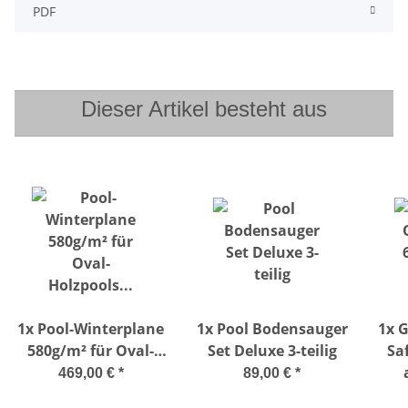
PDF
Dieser Artikel besteht aus
1x
Pool-Winterplane
1x
Pool Bodensauger
1x
G
580g/m² für Oval-
Set Deluxe 3-teilig
Saf
Holzpools
x1
469,00 €
*
89,00 €
*
637x412cm