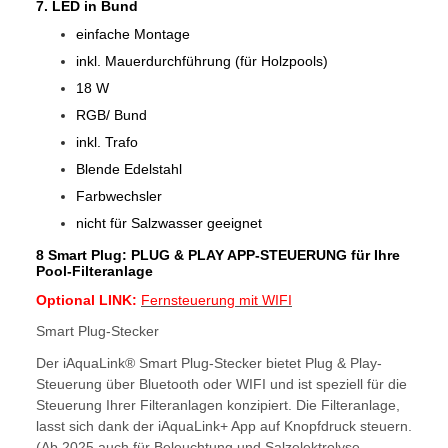
7.
LED in Bund
einfache Montage
inkl. Mauerdurchführung (für Holzpools)
18 W
RGB/ Bund
inkl. Trafo
Blende Edelstahl
Farbwechsler
nicht für Salzwasser geeignet
8
Smart Plug: PLUG & PLAY APP-STEUERUNG für Ihre
Pool-Filteranlage
Optional
LINK:
Fernsteuerung mit WIFI
Smart Plug-Stecker
Der iAquaLink® Smart Plug-Stecker bietet Plug & Play-
Steuerung über Bluetooth oder WIFI und ist speziell für die
Steuerung Ihrer Filteranlagen konzipiert. Die Filteranlage,
lasst sich dank der iAquaLink+ App auf Knopfdruck steuern.
(Ab 2025 auch für Beleuchtung und Salzelektrolyse-